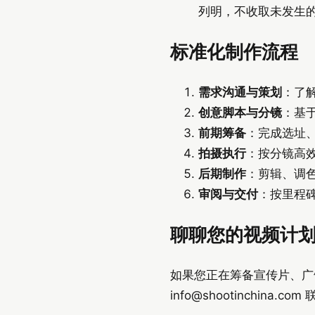
列明，不收取未发生
标准化制作流程
需求沟通与策划
：了解
创意脚本与分镜
：基
前期筹备
：完成选址、
拍摄执行
：按分镜高
后期制作
：剪辑、调色
审阅与交付
：按里程
聊聊您的视频计
如果您正在筹备宣传片、广告片或
info@shootinchina.com
联