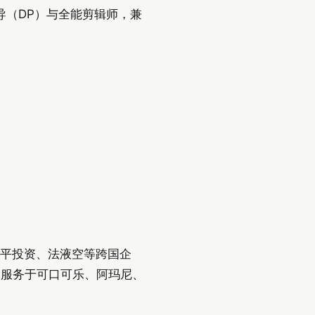
导（DP）与全能剪辑师，兼
、华平投资、法液空等跨国企
曾服务于可口可乐、阿玛尼、