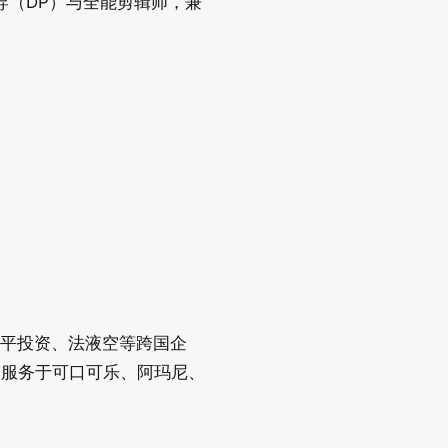
导（DP）与全能剪辑师，兼
、华平投资、法液空等跨国企
曾服务于可口可乐、阿玛尼、