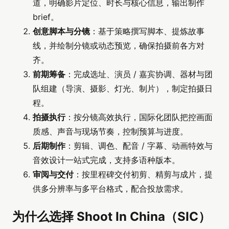
道，明确影片定位、时长与核心信息，输出制作
brief。
创意脚本与分镜
：基于策略撰写脚本、提炼故事
线，并绘制分镜或动态预览，确保拍摄前各方对
齐。
前期筹备
：完成选址、演员 / 嘉宾协调、器材与团
队组建（导演、摄影、灯光、制片），制定拍摄日
程。
拍摄执行
：按分镜高效执行，国际化团队把控画面
质感、声音与现场节奏，控制预算与进度。
后期制作
：剪辑、调色、配音 / 字幕、动画特效与
音效设计一站式完成，支持多语种版本。
审阅与交付
：按里程碑交付初剪、精剪与成片，提
供多分辨率与多平台格式，配合投放需求。
为什么选择 Shoot In China（SIC）