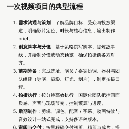
一次视频项目的典型流程
需求沟通与策划
：了解品牌目标、受众与投放渠
道，明确影片定位、时长与核心信息，输出制作
brief。
创意脚本与分镜
：基于策略撰写脚本、提炼故事
线，并绘制分镜或动态预览，确保拍摄前各方对
齐。
前期筹备
：完成选址、演员 / 嘉宾协调、器材与团
队组建（导演、摄影、灯光、制片），制定拍摄日
程。
拍摄执行
：按分镜高效执行，国际化团队把控画面
质感、声音与现场节奏，控制预算与进度。
后期制作
：剪辑、调色、配音 / 字幕、动画特效与
音效设计一站式完成，支持多语种版本。
审阅与交付
：按里程碑交付初剪、精剪与成片，提