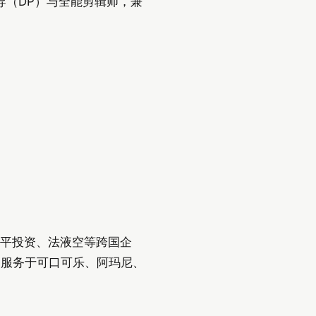
导（DP）与全能剪辑师，兼
、华平投资、法液空等跨国企
曾服务于可口可乐、阿玛尼、