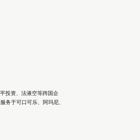
、华平投资、法液空等跨国企
曾服务于可口可乐、阿玛尼、